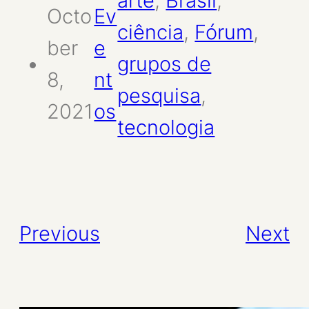
arte
, 
Brasil
, 
Octo
Ev
ciência
, 
Fórum
, 
ber
e
grupos de
8,
nt
pesquisa
, 
2021
os
tecnologia
Previous
Next