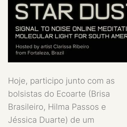
Hoje, participo junto com as
bolsistas do Ecoarte (Brisa
Brasileiro, Hilma Passos e
Jéssica Duarte) de um