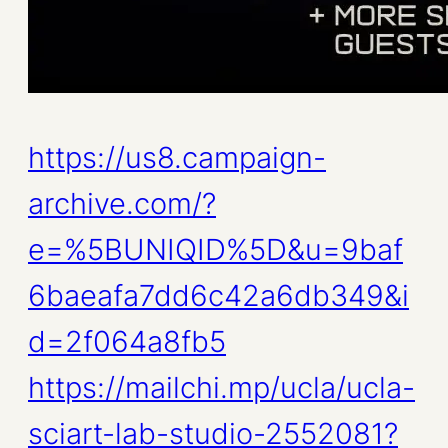
https://us8.campaign-
archive.com/?
e=%5BUNIQID%5D&u=9baf
6baeafa7dd6c42a6db349&i
d=2f064a8fb5
https://mailchi.mp/ucla/ucla-
sciart-lab-studio-2552081?