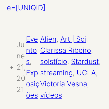
e=[UNIQID]
Eve
Alien
, 
Art | Sci
, 
Ju
nto
Clarissa Ribeiro
, 
ne
s
, 
solstício
, 
Stardust
, 
21,
Exp
streaming
, 
UCLA
, 
20
osiç
Victoria Vesna
, 
21
ões
vídeos