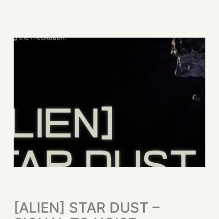
[ALIEN] STAR DUST –