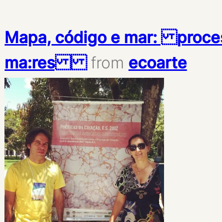
Mapa, código e mar: proces
ma:res
from
ecoarte