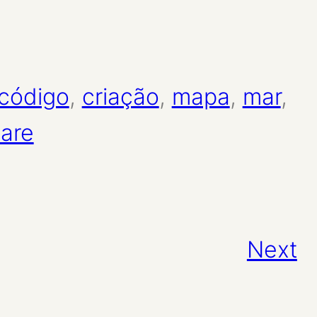
código
, 
criação
, 
mapa
, 
mar
, 
are
Next