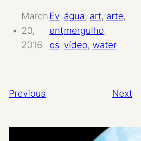
March
Ev
água
, 
art
, 
arte
, 
20,
ent
mergulho
, 
2016
os
vídeo
, 
water
Previous
Next