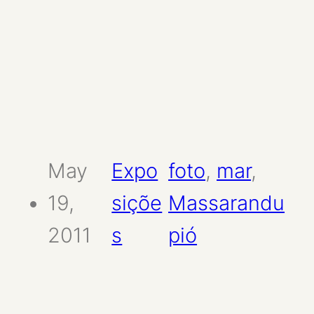
May
Expo
foto
, 
mar
, 
19,
siçõe
Massarandu
2011
s
pió