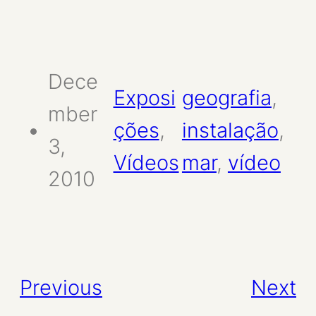
Dece
Exposi
geografia
, 
mber
ções
, 
instalação
, 
3,
Vídeos
mar
, 
vídeo
2010
Previous
Next