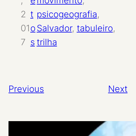
,
e
movimento
, 
2
t
psicogeografia
, 
01
o
Salvador
, 
tabuleiro
, 
7
s
trilha
Previous
Next