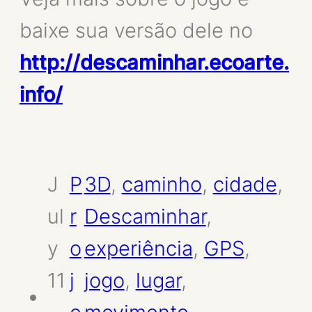
baixe sua versão dele no
http://descaminhar.ecoarte.
info/
J
P
3D
, 
caminho
, 
cidade
, 
ul
r
Descaminhar
, 
y
o
experiência
, 
GPS
, 
11
j
jogo
, 
lugar
, 