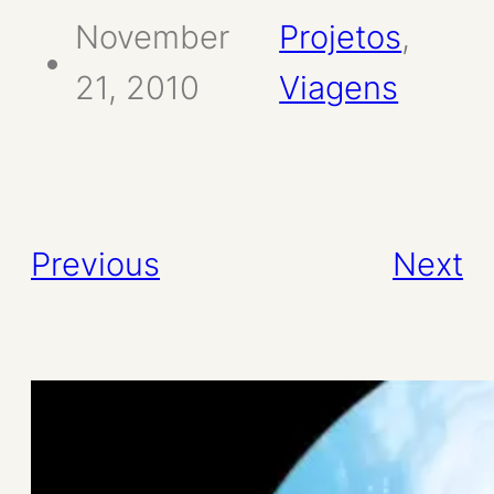
November
Projetos
, 
21, 2010
Viagens
Previous
Next