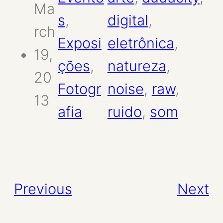
Ma
s
, 
digital
, 
rch
Exposi
eletrônica
, 
19,
ções
, 
natureza
, 
20
Fotogr
noise
, 
raw
, 
13
afia
ruido
, 
som
Previous
Next