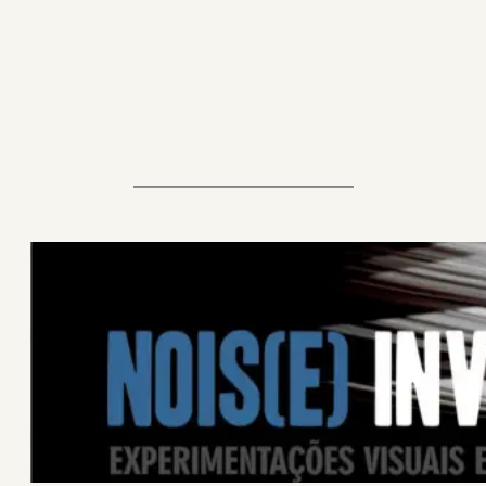
———————